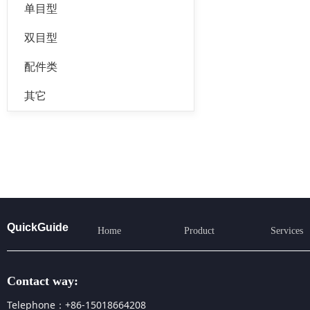
单目型
双目型
配件类
其它
QuickGuide
Home
Product
Services
Contact way:
Telephone：+86-15018664208