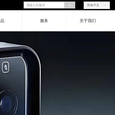
끠
简体中文
ꀅ
产品
服务
关于我们