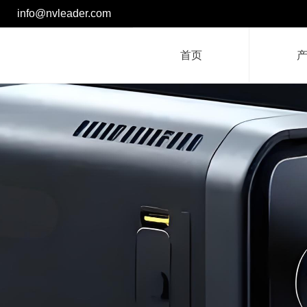
info@nvleader.com
首页