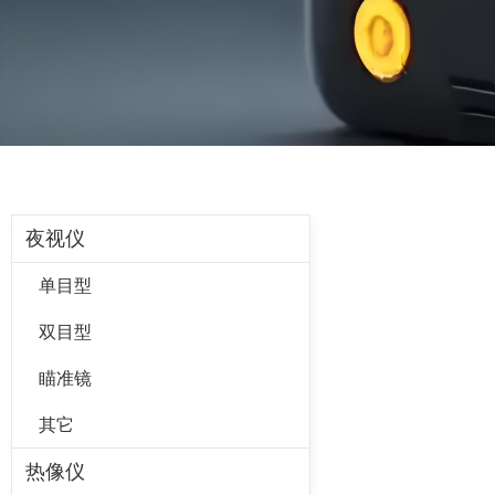
夜视仪
单目型
双目型
瞄准镜
其它
热像仪